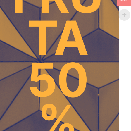
MXN
TA
50
%