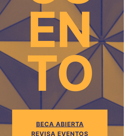
EN
TO
BECA ABIERTA
REVISA EVENTOS