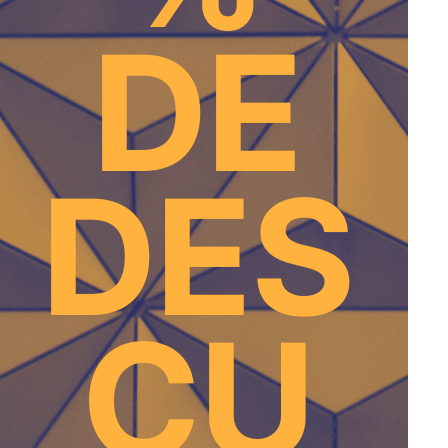
DE
DES
CU