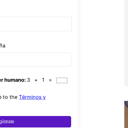
eña
er humano:
3 + 1 =
e to the
Términos y
ístrate