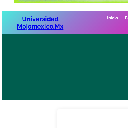
Universidad
Inicio
P
Mojomexico.mx