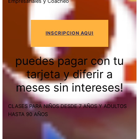
Empresariales y Coacheo
INSCRIPCION AQUI
puedes pagar con tu
tarjeta y diferir a
meses sin intereses!
CLASES PARA NIÑOS DESDE 7 AÑOS Y ADULTOS
HASTA 90 AÑOS