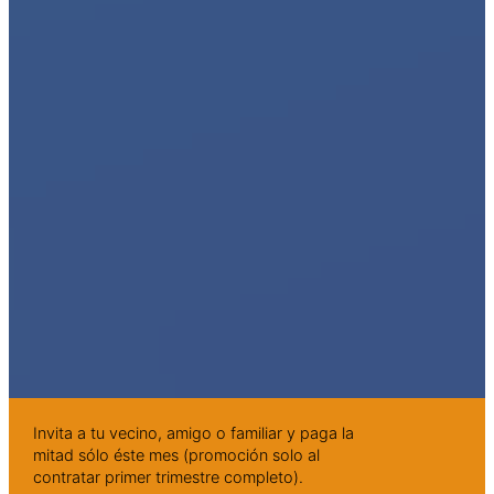
Invita a tu vecino, amigo o familiar y paga la
mitad sólo éste mes (promoción solo al
contratar primer trimestre completo).