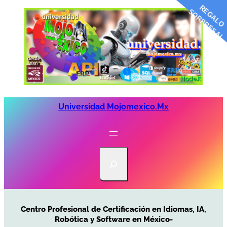
R
G
A
L
O
O
R
P
R
E
S
A
E
S
!
Saltar
al
contenido
Universidad Mojomexico.mx
S
e
a
r
c
Centro Profesional de Certificación en Idiomas, IA,
h
Robótica y Software en México-