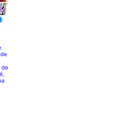
e
 de
 de
é,
ba