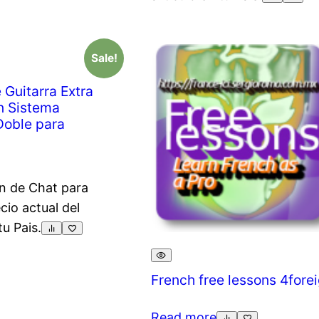
Sale!
 Guitarra Extra
n Sistema
Doble para
n de Chat para
ecio actual del
tu Pais.
French free lessons 4fore
Read more