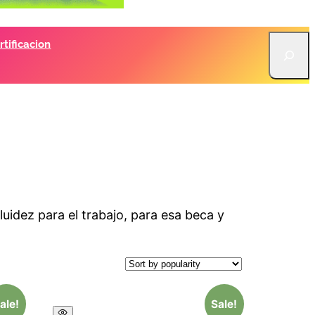
S
tificacion
e
a
r
c
h
luidez para el trabajo, para esa beca y
ale!
Sale!