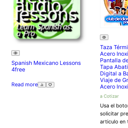
Taza Térmi
Acero Inox
Pantalla d
Spanish Mexicano Lessons
Tapa Abati
4free
Digital a B
Viaje de G
Read more
Acero Inox
a Cotizar
Usa el boto
solicitar pr
articulo en 