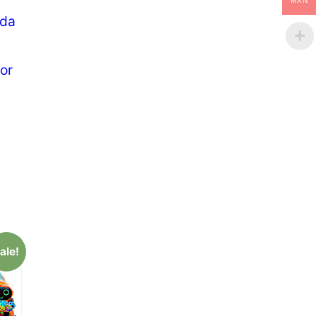
MXN
ida
or
ale!