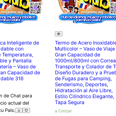
ca Inteligente de
Termo de Acero Inoxidabl
idable con
Multicolor – Vaso de Viaje
e Temperatura,
Gran Capacidad de
ble y Pantalla
1000ml/800ml con Correa
atería – Vaso de
Transporte y Colador de T
ran Capacidad de
Diseño Duradero y a Prue
idable 316
de Fugas para Camping,
Senderismo, Deportes,
Hidratación al Aire Libre,
n de Chat para
Estilo Cilíndrico Elegante,
Tapa Segura
ecio actual del
tu Pais.
a Cotizar