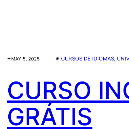
✴︎
✴︎
CURSOS DE IDIOMAS
, 
UNI
MAY 5, 2025
CURSO IN
GRÁTIS