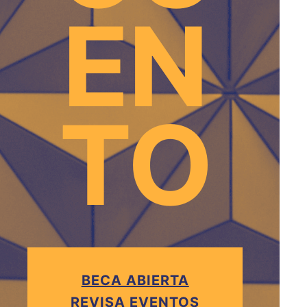
EN
TO
BECA ABIERTA
REVISA EVENTOS