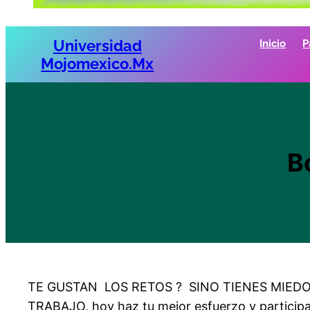
Universidad
Inicio
P
Mojomexico.mx
B
TE GUSTAN LOS RETOS ? SINO TIENES MIED
TRABAJO, hoy haz tu mejor esfuerzo y participa