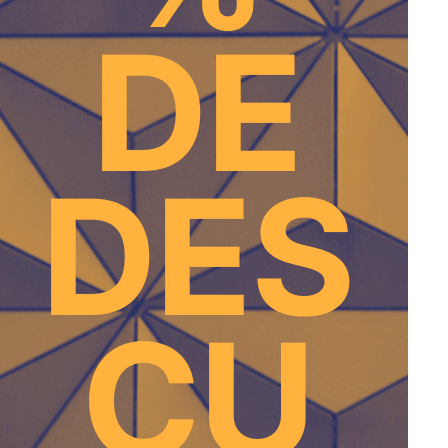
DE
DES
CU