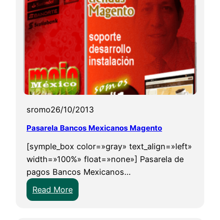
s
o
s
S
e
m
a
n
sromo
26/10/2013
a
S
Pasarela Bancos Mexicanos Magento
a
[symple_box color=»gray» text_align=»left»
n
width=»100%» float=»none»] Pasarela de
t
pagos Bancos Mexicanos…
a
e
:
Read More
n
P
C
a