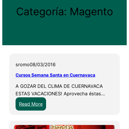
Categoría:
Magento
sromo
08/03/2016
Cursos Semana Santa en Cuernavaca
A GOZAR DEL CLIMA DE CUERNAVACA
ESTAS VACACIONES! Aprovecha éstas…
:
Read More
C
u
r