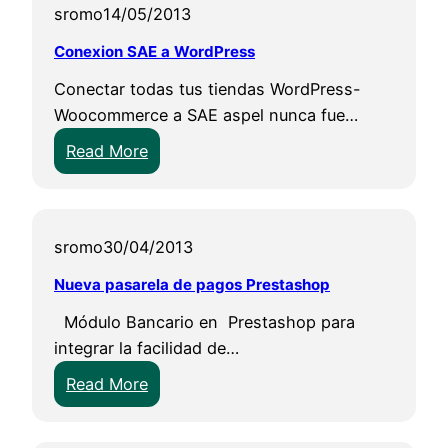
sromo
14/05/2013
Conexion SAE a WordPress
Conectar todas tus tiendas WordPress-
Woocommerce a SAE aspel nunca fue…
:
Read More
C
o
n
sromo
30/04/2013
e
x
Nueva pasarela de pagos Prestashop
i
Módulo Bancario en Prestashop para
o
integrar la facilidad de…
n
:
S
Read More
N
A
u
E