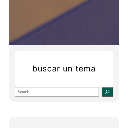
buscar un tema
S
e
a
r
c
h