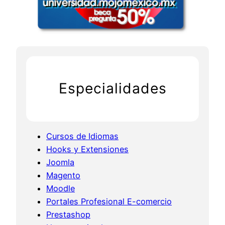
o
s
b
P
i
r
l
e
e
s
t
a
Especialidades
s
h
o
p
Cursos de Idiomas
Hooks y Extensiones
Joomla
Magento
Moodle
Portales Profesional E-comercio
Prestashop