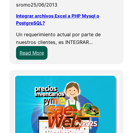
sromo
25/06/2013
I
a
b
g
Integrar archivos Excel a PHP Mysql o
a
e
PostgreSQL?
n
n
Un requerimiento actual por parte de
a
t
nuestros clientes, es INTEGRAR…
m
o
:
Read More
e
I
x
n
,
t
b
e
a
g
n
r
c
a
o
r
m
a
e
r
r