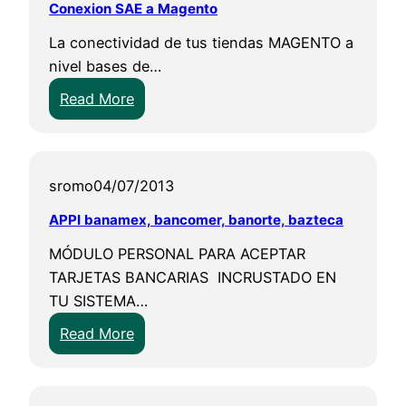
a
Conexion SAE a Magento
n
La conectividad de tus tiendas MAGENTO a
o
nivel bases de…
s
:
Read More
M
C
a
o
g
n
e
sromo
04/07/2013
e
n
x
APPI banamex, bancomer, banorte, bazteca
t
i
o
MÓDULO PERSONAL PARA ACEPTAR
o
TARJETAS BANCARIAS INCRUSTADO EN
n
TU SISTEMA…
S
:
A
Read More
A
E
P
a
P
M