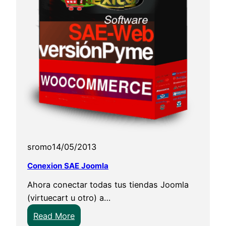
s
n
q
S
l
A
o
E
P
a
o
P
s
r
t
e
g
s
r
t
e
a
sromo
14/05/2013
S
s
Q
h
Conexion SAE Joomla
L
o
Ahora conectar todas tus tiendas Joomla
?
p
(virtuecart u otro) a…
:
Read More