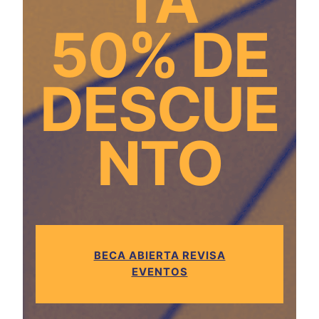
TA
50% DE
DESCUE
NTO
BECA ABIERTA REVISA
EVENTOS