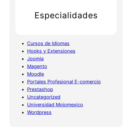
a
d
n
e
Especialidades
i
z
c
y
t
c
o
o
Cursos de Idiomas
u
a
Hooks y Extensiones
r
c
Joomla
i
h
Magento
n
e
Moodle
C
o
Portales Profesional E-comercio
u
Prestashop
e
Uncategorized
r
Universidad Mojomexico
n
Wordpress
a
v