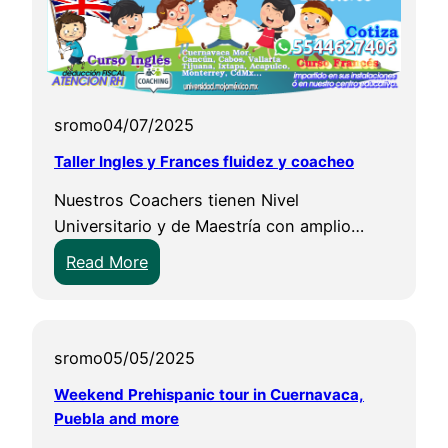
l
u
b
c
i
sromo
04/07/2025
m
u
Taller Ingles y Frances fluidez y coacheo
r
Nuestros Coachers tienen Nivel
o
Universitario y de Maestría con amplio…
m
:
Read More
é
T
x
a
i
l
c
sromo
05/05/2025
l
o
e
Weekend Prehispanic tour in Cuernavaca,
r
Puebla and more
I