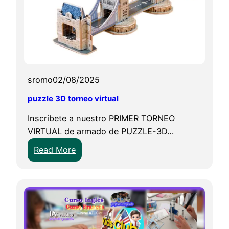
sromo
02/08/2025
puzzle 3D torneo virtual
Inscribete a nuestro PRIMER TORNEO
VIRTUAL de armado de PUZZLE-3D…
:
Read More
p
u
z
z
l
e