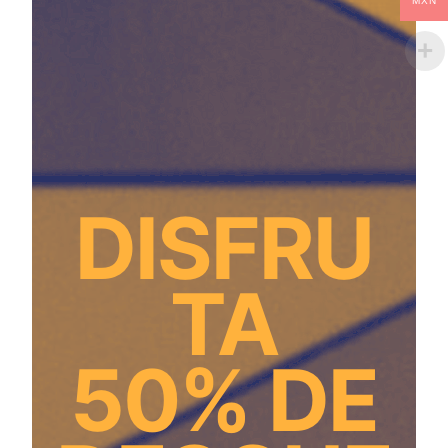
MXN
DISFRU
TA
50% DE