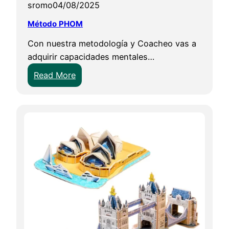
s
sromo
04/08/2025
C
Método PHOM
l
Con nuestra metodología y Coacheo vas a
u
adquirir capacidades mentales…
b
:
Read More
M
é
t
o
d
o
P
H
O
M