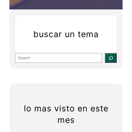
buscar un tema
S
e
a
r
c
h
lo mas visto en este
mes