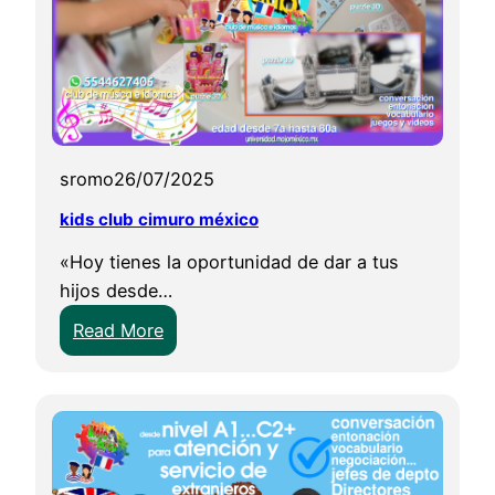
3
D
t
o
r
n
sromo
26/07/2025
e
kids club cimuro méxico
o
v
«Hoy tienes la oportunidad de dar a tus
i
hijos desde…
r
:
Read More
t
k
u
i
a
d
l
s
c