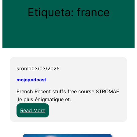
Etiqueta:
france
sromo
03/03/2025
mojopodcast
French Recent stuffs free course STROMAE
,le plus énigmatique et…
:
Read More
m
o
j