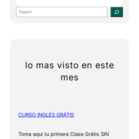
S
e
a
r
c
h
lo mas visto en este
mes
CURSO INGLÉS GRÁTIS
Toma aqui tu primera Clase Grátis SIN