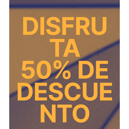
DISFRU
TA
50% DE
DESCUE
NTO