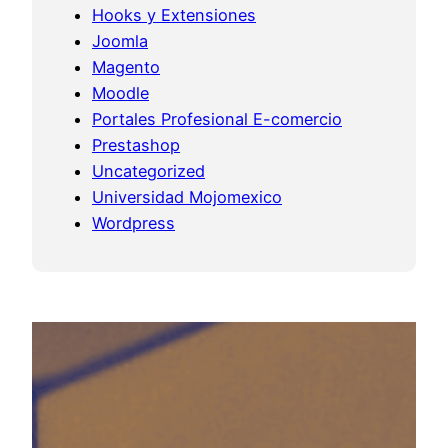
Hooks y Extensiones
Joomla
Magento
Moodle
Portales Profesional E-comercio
Prestashop
Uncategorized
Universidad Mojomexico
Wordpress