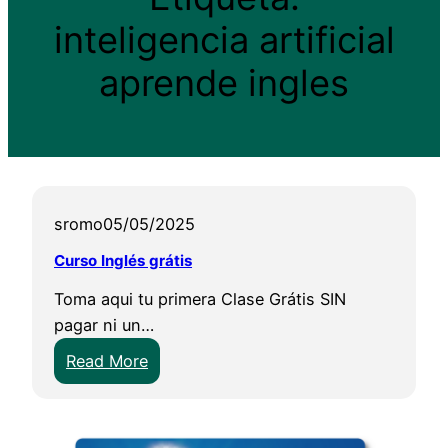
inteligencia artificial
aprende ingles
sromo
05/05/2025
Curso Inglés grátis
Toma aqui tu primera Clase Grátis SIN
pagar ni un…
:
Read More
C
u
r