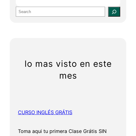
S
e
a
r
c
h
lo mas visto en este
mes
CURSO INGLÉS GRÁTIS
Toma aqui tu primera Clase Grátis SIN