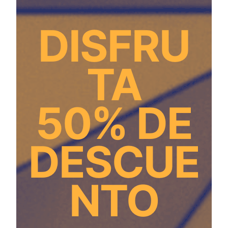
DISFRU
TA
50% DE
DESCUE
NTO