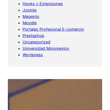
Hooks y Extensiones
Joomla
Magento
Moodle
Portales Profesional E-comercio
Prestashop
Uncategorized
Universidad Mojomexico
Wordpress