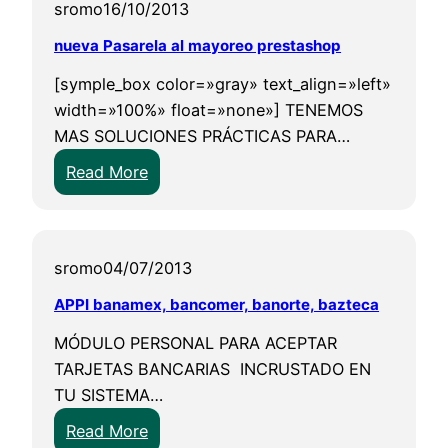
sromo
16/10/2013
s
o
nueva Pasarela al mayoreo prestashop
s
[symple_box color=»gray» text_align=»left»
S
width=»100%» float=»none»] TENEMOS
e
MAS SOLUCIONES PRÁCTICAS PARA…
m
:
a
Read More
n
n
u
a
e
S
sromo
04/07/2013
v
a
a
n
APPI banamex, bancomer, banorte, bazteca
P
t
MÓDULO PERSONAL PARA ACEPTAR
a
a
TARJETAS BANCARIAS INCRUSTADO EN
s
e
TU SISTEMA…
a
n
:
r
Read More
C