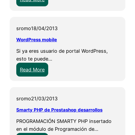
N
A
u
E
e
a
sromo
18/04/2013
v
W
a
o
WordPress mobile
p
r
Si ya eres usuario de portal WordPress,
a
d
esto te puede…
s
P
:
a
Read More
r
W
r
e
o
e
s
r
l
s
sromo
21/03/2013
d
a
P
d
Smarty PHP de Prestashop desarrollos
r
e
PROGRAMACIÓN SMARTY PHP insertado
e
p
en el módulo de Programación de…
s
a