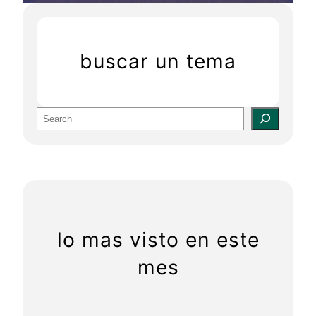
buscar un tema
S
e
a
r
c
h
lo mas visto en este
mes