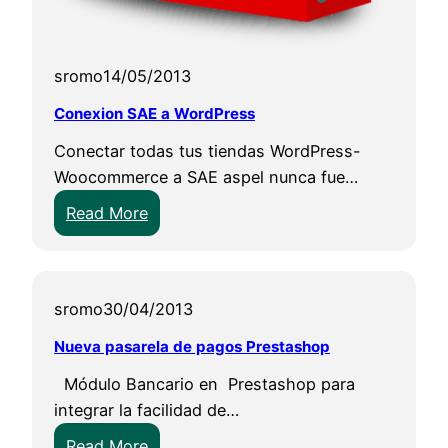
l
a
sromo
14/05/2013
Conexion SAE a WordPress
Conectar todas tus tiendas WordPress-
Woocommerce a SAE aspel nunca fue…
:
Read More
C
o
n
sromo
30/04/2013
e
x
Nueva pasarela de pagos Prestashop
i
Módulo Bancario en Prestashop para
o
integrar la facilidad de…
n
:
S
Read More