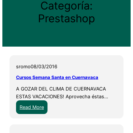
Categoría:
Prestashop
sromo
08/03/2016
Cursos Semana Santa en Cuernavaca
A GOZAR DEL CLIMA DE CUERNAVACA
ESTAS VACACIONES! Aprovecha éstas…
:
Read More
C
u
r