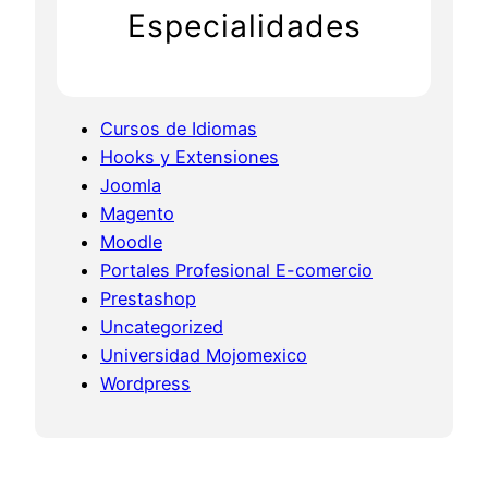
a
Especialidades
s
h
o
p
Cursos de Idiomas
d
Hooks y Extensiones
e
Joomla
s
Magento
a
Moodle
r
Portales Profesional E-comercio
r
Prestashop
o
Uncategorized
l
Universidad Mojomexico
l
Wordpress
o
s