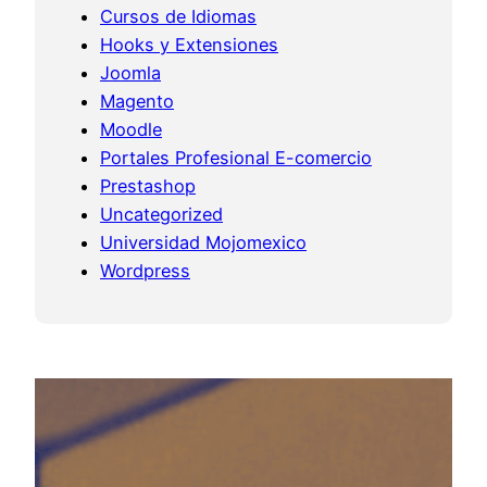
r
Cursos de Idiomas
e
Hooks y Extensiones
o
Joomla
p
Magento
r
Moodle
e
Portales Profesional E-comercio
s
Prestashop
t
Uncategorized
a
Universidad Mojomexico
s
Wordpress
h
o
p