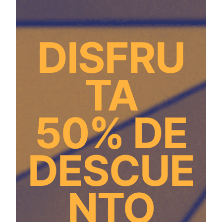
DISFRU
TA
50% DE
DESCUE
NTO