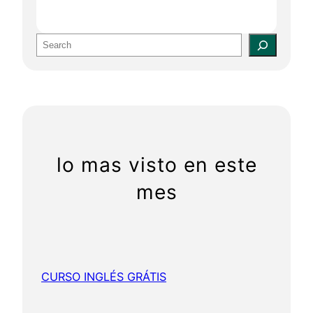
S
e
a
r
c
h
lo mas visto en este
mes
CURSO INGLÉS GRÁTIS