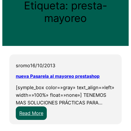
Etiqueta:
presta-
mayoreo
sromo
16/10/2013
nueva Pasarela al mayoreo prestashop
[symple_box color=»gray» text_align=»left»
width=»100%» float=»none»] TENEMOS
MAS SOLUCIONES PRÁCTICAS PARA…
:
Read More
n
u