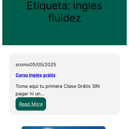
Etiqueta:
ingles
fluidez
sromo
05/05/2025
Curso Inglés grátis
Toma aqui tu primera Clase Grátis SIN
pagar ni un…
:
Read More
C
u
r