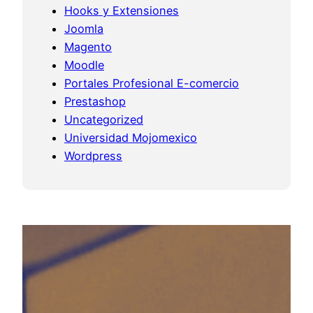
Hooks y Extensiones
Joomla
Magento
Moodle
Portales Profesional E-comercio
Prestashop
Uncategorized
Universidad Mojomexico
Wordpress