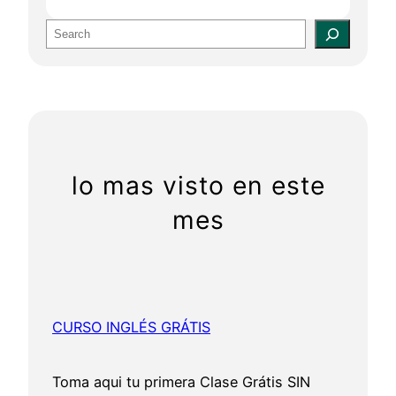
S
e
a
r
c
h
lo mas visto en este
mes
CURSO INGLÉS GRÁTIS
Toma aqui tu primera Clase Grátis SIN