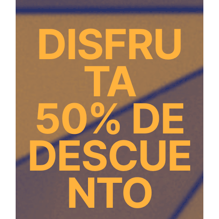
DISFRU
TA
50% DE
DESCUE
NTO