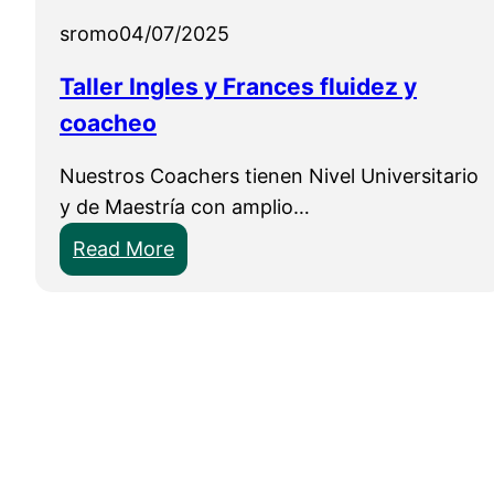
o
sromo
04/07/2025
r
n
Taller Ingles y Frances fluidez y
e
coacheo
o
v
Nuestros Coachers tienen Nivel Universitario
i
y de Maestría con amplio…
r
:
Read More
t
T
u
a
a
l
l
l
e
r
I