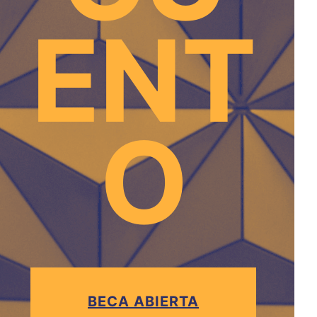
ENT
O
BECA ABIERTA