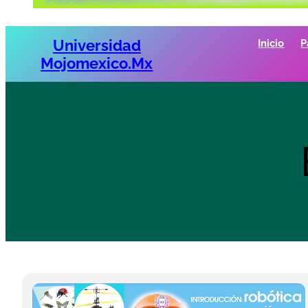
Universidad
Inicio
P
Mojomexico.mx