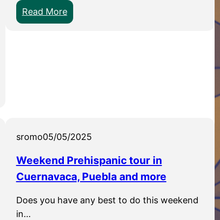
:
Read More
k
i
d
s
c
l
u
b
c
sromo
05/05/2025
i
Weekend Prehispanic tour in
m
Cuernavaca, Puebla and more
u
r
Does you have any best to do this weekend
o
in…
m