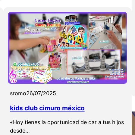
t
o
d
o
P
H
O
M
sromo
26/07/2025
kids club cimuro méxico
«Hoy tienes la oportunidad de dar a tus hijos
desde…