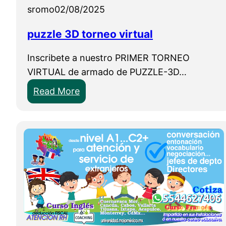
sromo
02/08/2025
puzzle 3D torneo virtual
Inscribete a nuestro PRIMER TORNEO
VIRTUAL de armado de PUZZLE-3D…
:
Read More
p
u
z
z
l
e
3
D
t