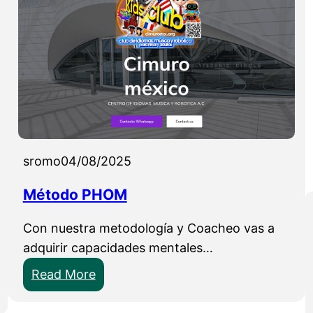
sromo
04/08/2025
Método PHOM
Con nuestra metodología y Coacheo vas a
adquirir capacidades mentales…
:
Read More
M
é