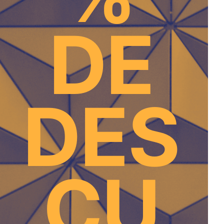
DE
DES
CU