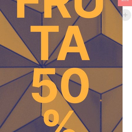
FRU
MXN
TA
50
%