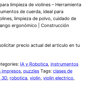
 para limpieza de violines – Herramienta
rumentos de cuerda, ideal para
lines, limpieza de polvo, cuidado de
Mango ergonómico | Construcción
licitar precio actual del articulo en tu
tegories:
IA y Robotica
,
instrumentos
s impresos
,
puzzles
Tags:
clases de
e 3D
,
robotica
,
violin
,
violin electrico
,