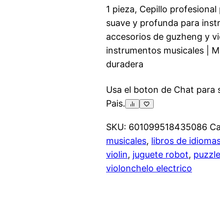
1 pieza, Cepillo profesional
suave y profunda para inst
accesorios de guzheng y vio
instrumentos musicales | 
duradera
Usa el boton de Chat para so
Pais.
SKU:
601099518435086
Ca
musicales
,
libros de idioma
violin
,
juguete robot
,
puzzl
violonchelo electrico