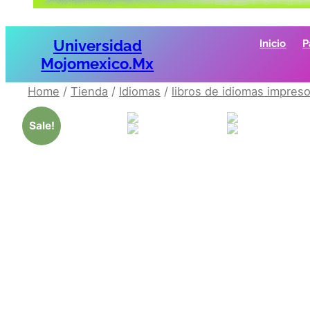
Universidad
Inicio
P
Mojomexico.mx
Home
/
Tienda
/
Idiomas
/
libros de idiomas impres
Sale!