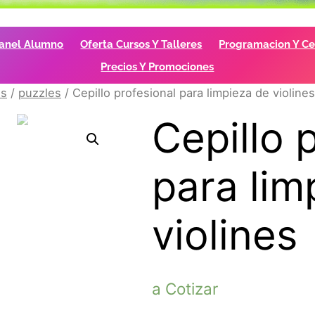
anel Alumno
Oferta Cursos Y Talleres
Programacion Y Cer
Precios Y Promociones
os
/
puzzles
/ Cepillo profesional para limpieza de violines
Cepillo 
para lim
violines
a Cotizar