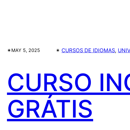
✴︎
✴︎
CURSOS DE IDIOMAS
, 
UNI
MAY 5, 2025
CURSO IN
GRÁTIS