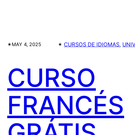
✴︎
✴︎
CURSOS DE IDIOMAS
, 
UNI
MAY 4, 2025
CURSO
FRANCÉS
GRÁTIS