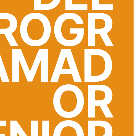
ROGR
AMAD
OR