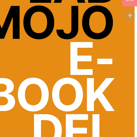
MOJO
MXN
E-
BOOK
DEL