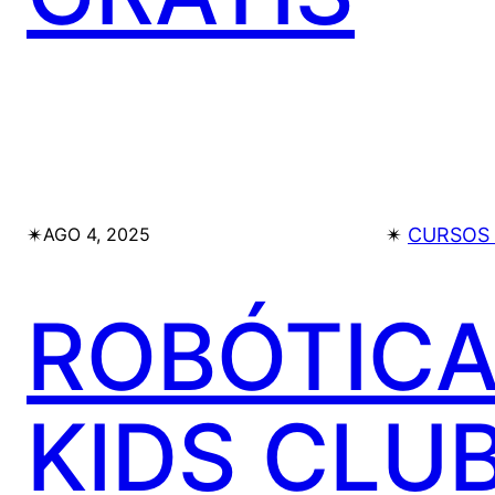
✴︎
✴︎
CURSOS 
AGO 4, 2025
ROBÓTIC
KIDS CLU