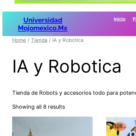
Universidad
Inicio
P
Mojomexico.mx
Home
/
Tienda
/ IA y Robotica
IA y Robotica
Tienda de Robots y accesorios todo para potenci
Showing all 8 results