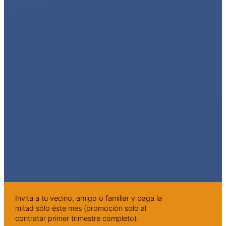
Invita a tu vecino, amigo o familiar y paga la
mitad sólo éste mes (promoción solo al
contratar primer trimestre completo).