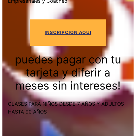
Empresariales y Coacheo
INSCRIPCION AQUI
puedes pagar con tu
tarjeta y diferir a
meses sin intereses!
CLASES PARA NIÑOS DESDE 7 AÑOS Y ADULTOS
HASTA 90 AÑOS