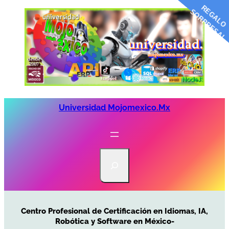
R
G
A
L
O
O
R
P
R
E
S
A
E
S
!
Saltar
al
contenido
Universidad Mojomexico.mx
S
e
a
r
c
Centro Profesional de Certificación en Idiomas, IA,
h
Robótica y Software en México-