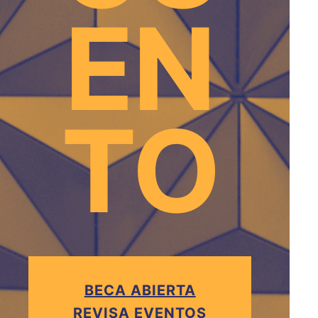
EN
TO
BECA ABIERTA
REVISA EVENTOS