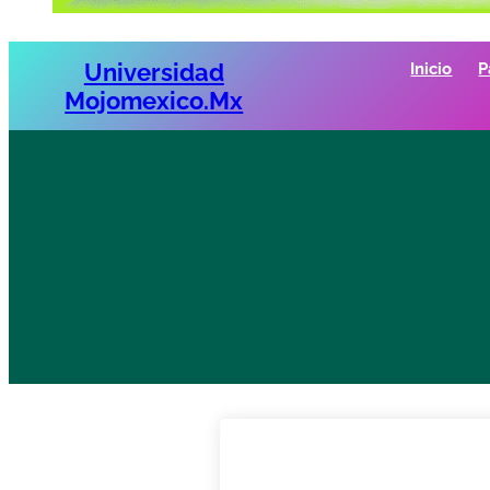
Universidad
Inicio
P
Mojomexico.mx