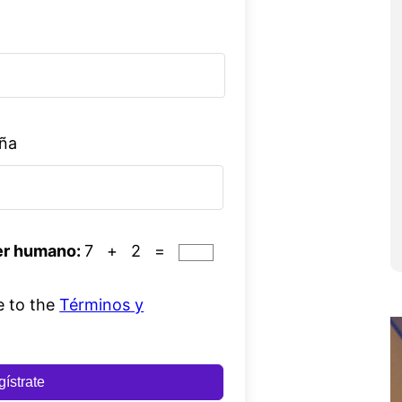
eña
er humano:
7 + 2 =
e to the
Términos y
ístrate