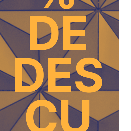
DE
DES
CU