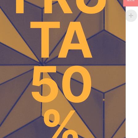
MXN
TA
50
%