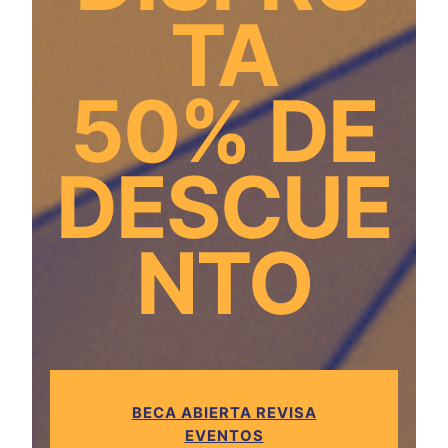
TA
50% DE
DESCUE
NTO
BECA ABIERTA REVISA
EVENTOS