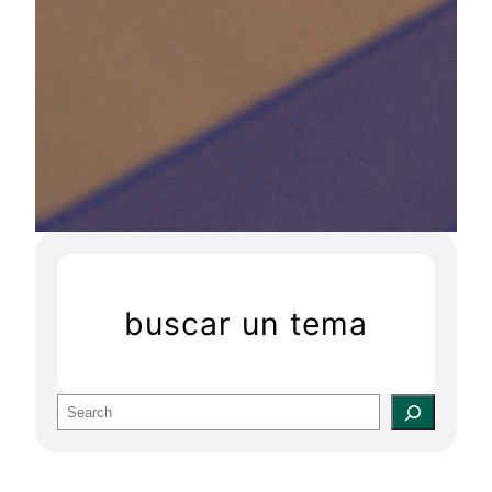
buscar un tema
S
e
a