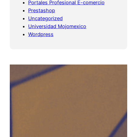
Portales Profesional E-comercio
Prestashop
Uncategorized
Universidad Mojomexico
Wordpress