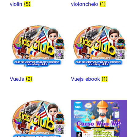
violin
(5)
violonchelo
(1)
VueJs
(2)
Vuejs ebook
(1)