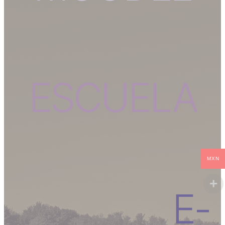
ESCUELA
MXN
E-