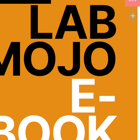
LAB
MXN
MOJO
E-
BOOK