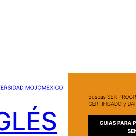
VERSIDAD MOJOMEXICO
Buscas SER PRO
CERTIFICADO y D
GLÉS
GUIAS PARA
SE