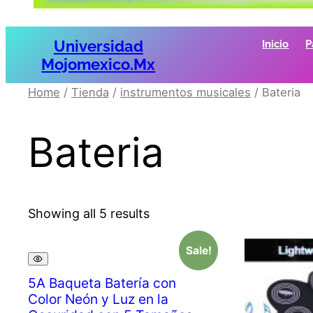
Universidad
Inicio
P
Mojomexico.mx
Home
/
Tienda
/
instrumentos musicales
/ Bateria
Bateria
Showing all 5 results
Sale!
5A Baqueta Batería con
Color Neón y Luz en la