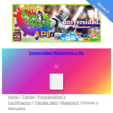
R
G
A
L
O
O
R
P
R
E
S
A
E
S
!
Saltar
al
contenido
Universidad Mojomexico.mx
S
e
a
r
Home
/
Tienda
/
Programacion y
c
Certificacion
/
Tiendas Web
/
Magento2
/ Ebooks y
Manuales
h