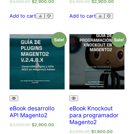
$
3,500.00
$
2,900.00
$
3,500.00
$
2,900.00
Add to cart
Add to cart
Sale!
Sale!
eBook desarrollo
eBook Knockout
API Magento2
para programador
Magento2
$
3,500.00
$
2,900.00
$
2,500.00
$
1,900.00