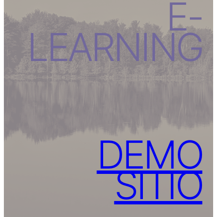
E-
LEARNING
DEMO
SITIO