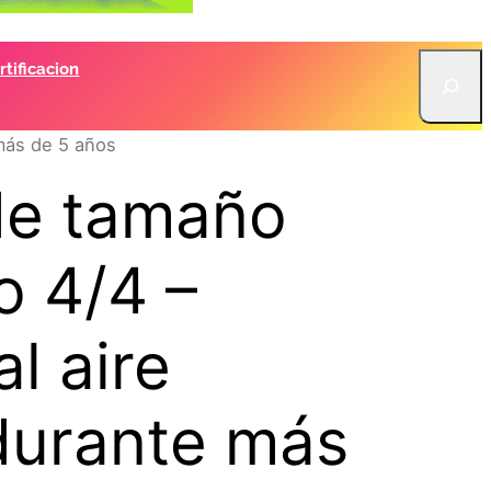
S
tificacion
e
a
 más de 5 años
r
c
 de tamaño
h
o 4/4 –
l aire
durante más