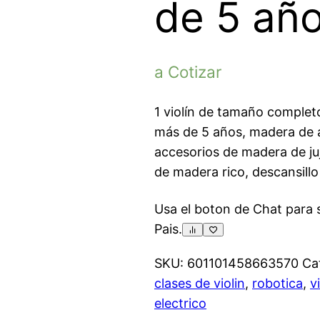
de 5 añ
a Cotizar
1 violín de tamaño completo
más de 5 años, madera de ab
accesorios de madera de juj
de madera rico, descansillo 
Usa el boton de Chat para so
Pais.
SKU:
601101458663570
Ca
clases de violin
,
robotica
,
v
electrico