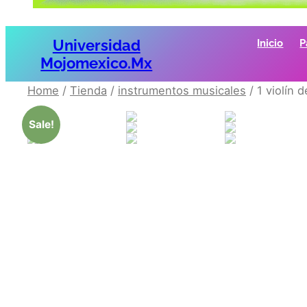
Universidad
Inicio
P
Mojomexico.mx
Home
/
Tienda
/
instrumentos musicales
/ 1 violín 
Sale!