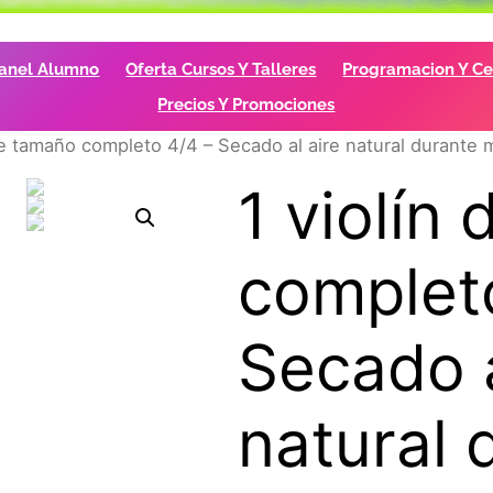
anel Alumno
Oferta Cursos Y Talleres
Programacion Y Cer
Precios Y Promociones
de tamaño completo 4/4 – Secado al aire natural durante
1 violín
complet
Secado a
natural 