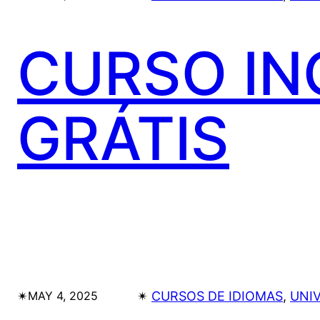
CURSO IN
GRÁTIS
✴︎
✴︎
CURSOS DE IDIOMAS
, 
UNI
MAY 4, 2025