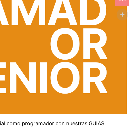
AMAD
MXN
OR
ENIOR
ncial como programador con nuestras GUIAS