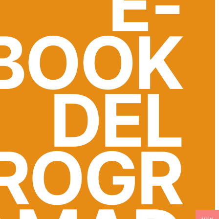
E-
BOOK
DEL
ROGR