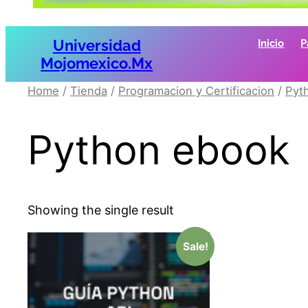
Universidad
Inicio
P
Mojomexico.mx
Home
/
Tienda
/
Programacion y Certificacion
/
Pyt
Python ebook
Showing the single result
Sale!