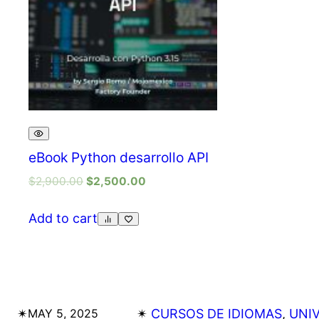
eBook Python desarrollo API
$
2,900.00
$
2,500.00
Add to cart
✴︎
✴︎
CURSOS DE IDIOMAS
, 
UNI
MAY 5, 2025