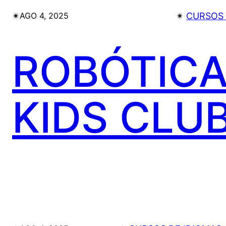
✴︎
✴︎
CURSOS 
AGO 4, 2025
ROBÓTIC
KIDS CLU