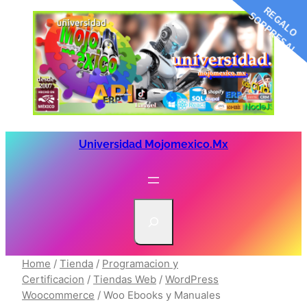
R
G
A
L
O
O
R
P
R
E
S
A
E
S
!
Saltar
al
contenido
Universidad Mojomexico.mx
S
e
a
r
Home
/
Tienda
/
Programacion y
c
Certificacion
/
Tiendas Web
/
WordPress
Woocommerce
/ Woo Ebooks y Manuales
h