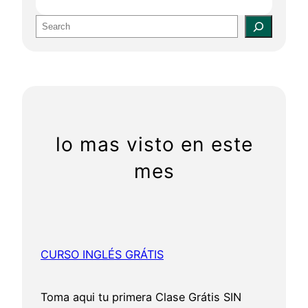
S
e
a
r
c
h
lo mas visto en este
mes
CURSO INGLÉS GRÁTIS
Toma aqui tu primera Clase Grátis SIN