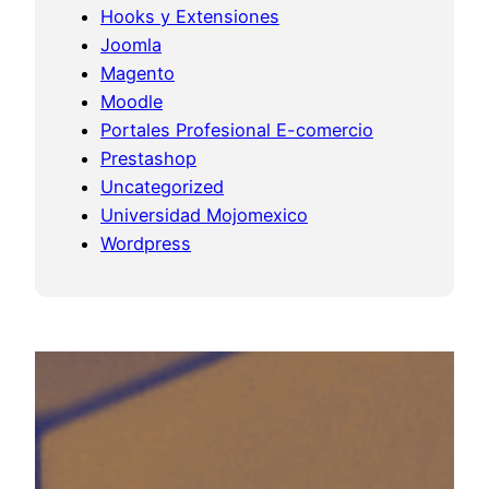
Hooks y Extensiones
Joomla
Magento
Moodle
Portales Profesional E-comercio
Prestashop
Uncategorized
Universidad Mojomexico
Wordpress