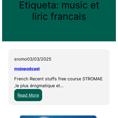
Etiqueta:
music et
liric francais
sromo
03/03/2025
mojopodcast
French Recent stuffs free course STROMAE
,le plus énigmatique et…
:
Read More
m
o
j