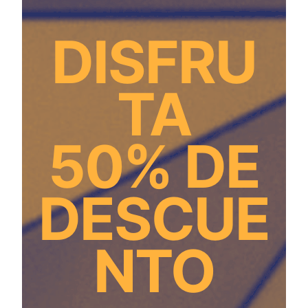
DISFRU
TA
50% DE
DESCUE
NTO