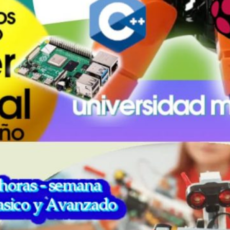
Método PHOM
Con nuestra metodología y Coacheo vas a adquirir
capacidades mentales…
:
Read More
Mét
PH