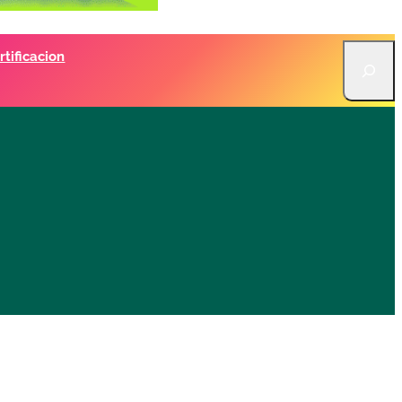
S
tificacion
e
a
r
c
h