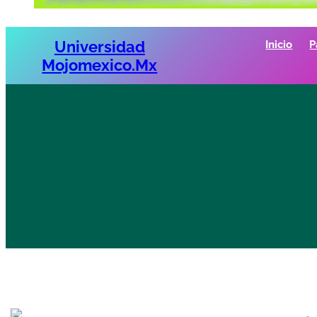
Universidad
Inicio
P
Mojomexico.mx