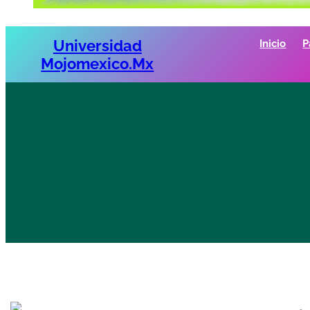
Universidad
Inicio
P
Mojomexico.mx