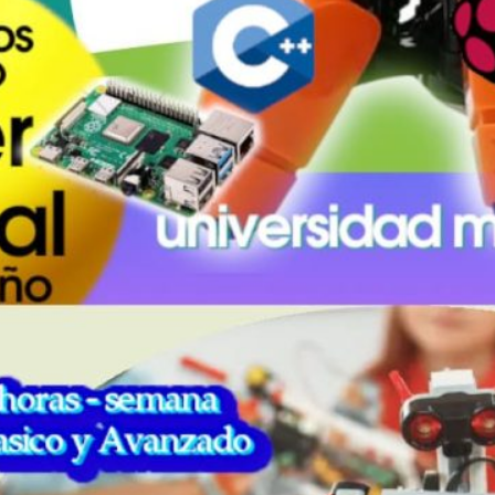
Método PHOM
Con nuestra metodología y Coacheo vas a adquirir
capacidades mentales…
:
Read More
Mét
PH