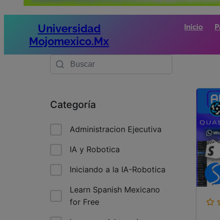
Universidad
Inicio
P
Mojomexico.mx
Categoría
Administracion Ejecutiva
IA y Robotica
Iniciando a la IA-Robotica
Learn Spanish Mexicano
for Free