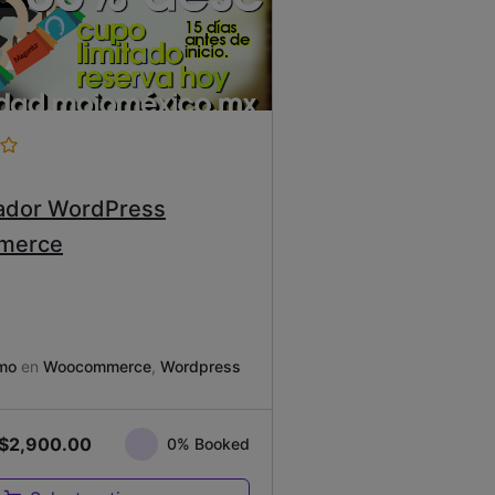
ador WordPress
merce
mo
en
Woocommerce
,
Wordpress
$
2,900.00
0% Booked