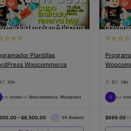
ogramador Plantillas
Program
rdPress Woocommerce
Woocom
0
20h
0
14h
por
sromo
en
Woocommerce
,
Wordpress
S
por
sro
,500.00
–
$
8,500.00
$
899.00
–
0% Booked