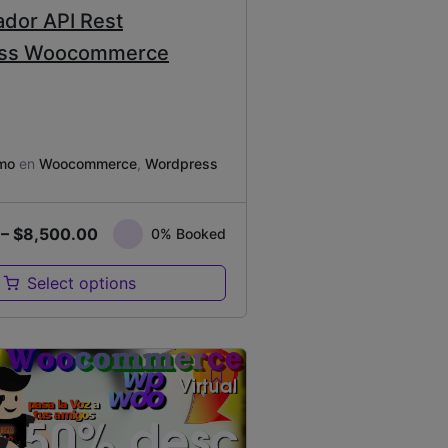
dor API Rest
ss Woocommerce
mo
en
Woocommerce
,
Wordpress
–
$
8,500.00
0% Booked
Select options