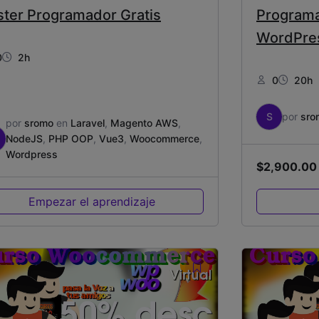
ster Programador Gratis
Programa
WordPre
0
2h
0
20h
S
por
sro
por
sromo
en
Laravel
,
Magento AWS
,
NodeJS
,
PHP OOP
,
Vue3
,
Woocommerce
,
Wordpress
$
2,900.00
Empezar el aprendizaje