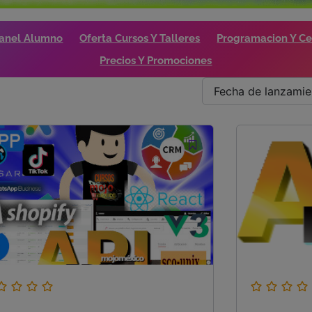
anel Alumno
Oferta Cursos Y Talleres
Programacion Y Cer
Precios Y Promociones
Fecha de lanzamie