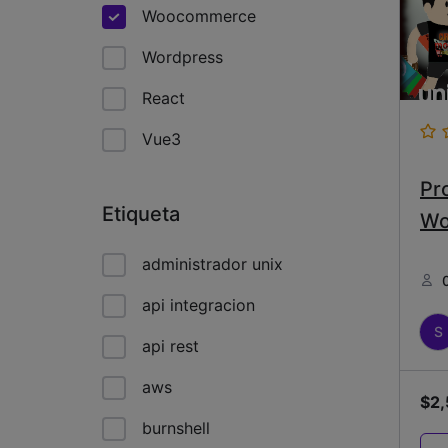
Woocommerce
Wordpress
React
Vue3
Pr
Etiqueta
Wo
administrador unix
api integracion
S
api rest
aws
$
2
burnshell