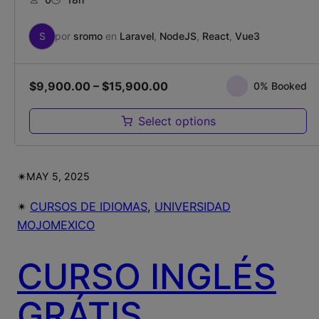
S
por
sromo
en
Laravel
,
NodeJS
,
React
,
Vue3
$
9,900.00
–
$
15,900.00
0% Booked
Select options
✴︎
MAY 5, 2025
✴︎
CURSOS DE IDIOMAS
, 
UNIVERSIDAD
MOJOMEXICO
CURSO INGLÉS
GRÁTIS