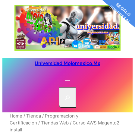
R
G
A
L
O
O
R
P
R
E
S
A
E
S
!
Saltar
al
contenido
Universidad Mojomexico.mx
S
e
a
r
Home
/
Tienda
/
Programacion y
c
Certificacion
/
Tiendas Web
/ Curso AWS Magento2
install
h