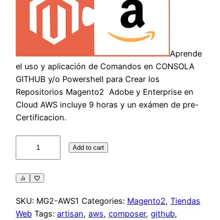
Aprende
el uso y aplicación de Comandos en CONSOLA
GITHUB y/o Powershell para Crear los
Repositorios Magento2 Adobe y Enterprise en
Cloud AWS incluye 9 horas y un exámen de pre-
Certificacion.
Curso
Add to cart
AWS
Magento2
install
quantity
SKU:
MG2-AWS1
Categories:
Magento2
,
Tiendas
Web
Tags:
artisan
,
aws
,
composer
,
github
,