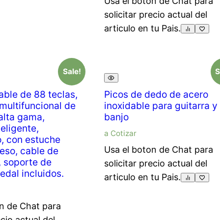
Usa el boton de Chat para
solicitar precio actual del
articulo en tu Pais.
Sale!
S
able de 88 teclas,
Picos de dedo de acero
 multifuncional de
inoxidable para guitarra y
 alta gama,
banjo
teligente,
a Cotizar
o, con estuche
Usa el boton de Chat para
eso, cable de
 soporte de
solicitar precio actual del
edal incluidos.
articulo en tu Pais.
n de Chat para
ecio actual del