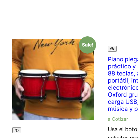
Sale!
Piano pleg
práctico y
88 teclas,
portátil, in
electrónic
Oxford gru
carga USB,
música y p
a Cotizar
Usa el boto
solicitar pr