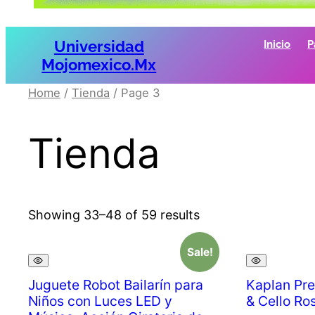
Universidad
Inicio
P
Mojomexico.mx
Home
/
Tienda
/ Page 3
Tienda
Showing 33–48 of 59 results
Sale!
Juguete Robot Bailarín para
Kaplan Pre
Niños con Luces LED y
& Cello Ro