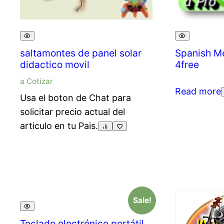
saltamontes de panel solar
Spanish M
didactico movil
4free
a Cotizar
Read more
Usa el boton de Chat para
solicitar precio actual del
articulo en tu Pais.
Sale!
Teclado electrónico portátil