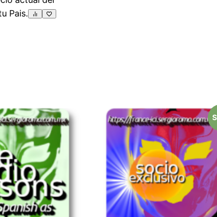
tu Pais.
S