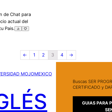
n de Chat para
ecio actual del
tu Pais.
←
1
2
3
4
→
VERSIDAD MOJOMEXICO
Buscas SER PRO
CERTIFICADO y D
GLÉS
GUIAS PARA
SE