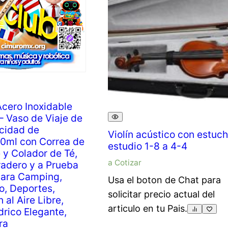
cero Inoxidable
 – Vaso de Viaje de
cidad de
Violín acústico con estuc
0ml con Correa de
estudio 1-8 a 4-4
 y Colador de Té,
a Cotizar
adero y a Prueba
para Camping,
Usa el boton de Chat para
o, Deportes,
solicitar precio actual del
 al Aire Libre,
articulo en tu Pais.
ndrico Elegante,
ra