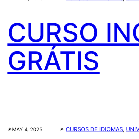
CURSO IN
GRÁTIS
✴︎
✴︎
CURSOS DE IDIOMAS
, 
UNI
MAY 4, 2025