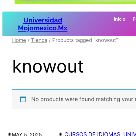
Universidad
Inicio
P
Mojomexico.mx
Home
/
Tienda
/ Products tagged “knowout”
knowout
No products were found matching your s
✴︎
✴︎
CURSOS DE IDIOMAS
, 
UNI
MAY 5, 2025