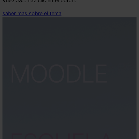
Vue3 JS… haz clic en el boton.
saber mas sobre el tema
MOODLE