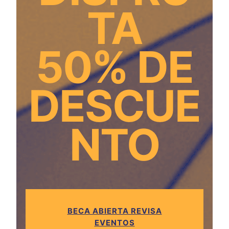
TA
50% DE
DESCUE
NTO
BECA ABIERTA REVISA
EVENTOS