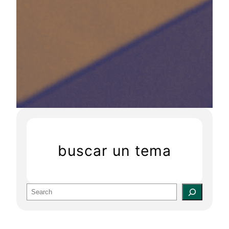
buscar un tema
S
e
a