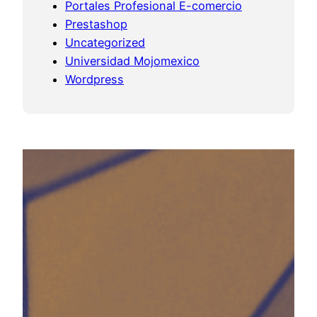
Portales Profesional E-comercio
Prestashop
Uncategorized
Universidad Mojomexico
Wordpress