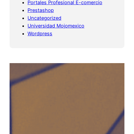
Portales Profesional E-comercio
Prestashop
Uncategorized
Universidad Mojomexico
Wordpress