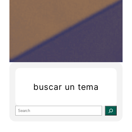
buscar un tema
S
e
a