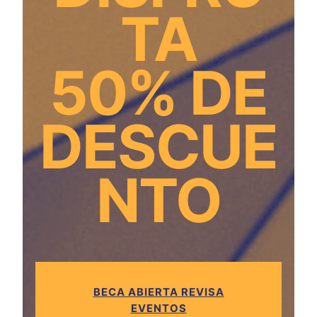
TA
50% DE
DESCUE
NTO
BECA ABIERTA REVISA
EVENTOS